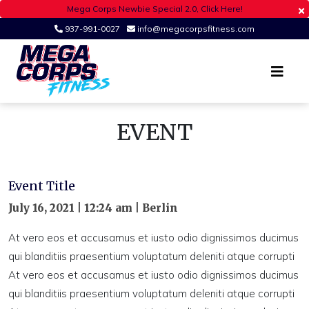
Mega Corps Newbie Special 2.0, Click Here!
937-991-0027
info@megacorpsfitness.com
Register
Login
Ohio's Premier Fitness Studio
MEGA CORPS
EVENT
Event Title
July 16, 2021 | 12:24 am | Berlin
At vero eos et accusamus et iusto odio dignissimos ducimus
qui blanditiis praesentium voluptatum deleniti atque corrupti
At vero eos et accusamus et iusto odio dignissimos ducimus
qui blanditiis praesentium voluptatum deleniti atque corrupti